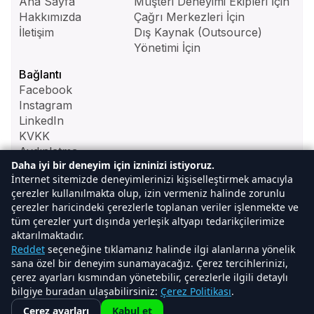
Ana Sayfa
Müşteri Deneyimi Ekipleri İçin
Hakkımızda
Çağrı Merkezleri İçin
İletişim
Dış Kaynak (Outsource)
Yönetimi İçin
Bağlantı
Facebook
Instagram
LinkedIn
KVKK
Aydınlatma
Daha iyi bir deneyim için izninizi istiyoruz.
Metni
İnternet sitemizde deneyimlerinizi kişiselleştirmek amacıyla
çerezler kullanılmakta olup, izin vermeniz halinde zorunlu
İletişim
çerezler haricindeki çerezlerle toplanan veriler işlenmekte ve
info@plukto.com
tüm çerezler yurt dışında yerleşik altyapı tedarikçilerimize
aktarılmaktadır.
Reddet
seçeneğine tıklamanız halinde ilgi alanlarına yönelik
sana özel bir deneyim sunamayacağız. Çerez tercihlerinizi,
Plukto 2026. Tüm hakları saklıdır. Hak sahibi
çerez ayarları kısmından yönetebilir, çerezlerle ilgili detaylı
CeyBer Dijital A.Ş.
bilgiye buradan ulaşabilirsiniz:
Çerez Politikası
.
Çerez ayarları
Kabul et